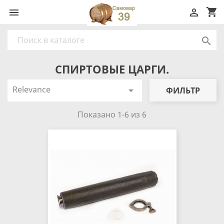
shopping_cart



СПИРТОВЫЕ ЦАРГИ.
Relevance

ФИЛЬТР
Показано 1-6 из 6