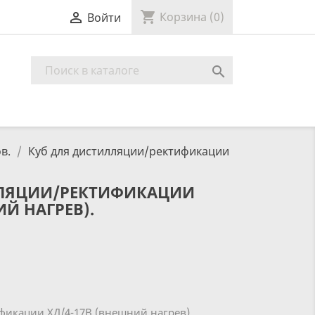
shopping_cart

Корзина
(0)
Войти

в.
Куб для дистилляции/ректификации
ЛЛЯЦИИ/РЕКТИФИКАЦИИ
ИЙ НАГРЕВ).
фикации ХД/4-17В (внешний нагрев).